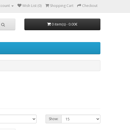
ccount
Wish List (0)
Shopping Cart
Checkout
0 item(s) - 0.00€
Show: