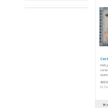
Cert
Heb j
cursu
exame
420.0
Ex Ta