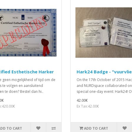
ified Esthetische Harker
Hark24 Badge - "vuurvlie
e geen mogelijkheid of tijd om de
On the 17th October of 2015 Ha
s te volgen en aansluitend
and NURDspace collaborated on
n te doen? Bestel dan hi..
special one-day event: Hark24! Of
0€
42.00€
x:420.00€
Ex Tax:42.00€
ADD TO CART
ADD TO CART