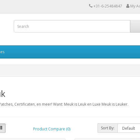
+31-6-25484847
My A
ies
k
atches, Certificaten, en meer! Want: Meuk is Leuk en Luxe Meuk is Leuker.
Sort By:
Product Compare (0)