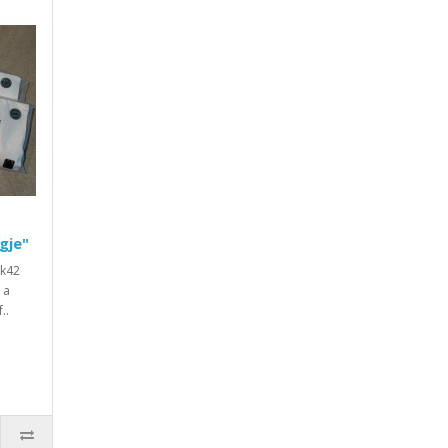
gje"
ck42
 a
..