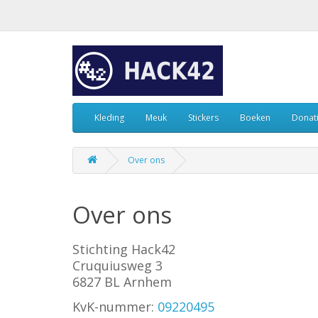
Kleding
Meuk
Stickers
Boeken
Donat
Over ons
Over ons
Stichting Hack42
Cruquiusweg 3
6827 BL Arnhem
KvK-nummer:
09220495