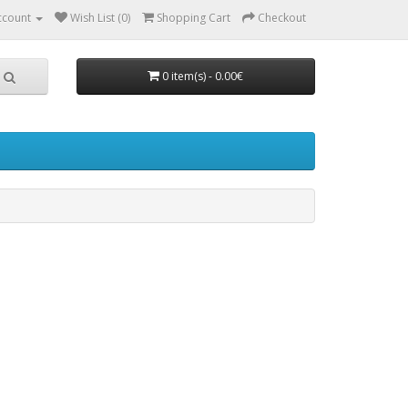
ccount
Wish List (0)
Shopping Cart
Checkout
0 item(s) - 0.00€