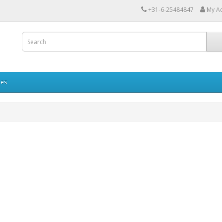
+31-6-25484847
My A
ies